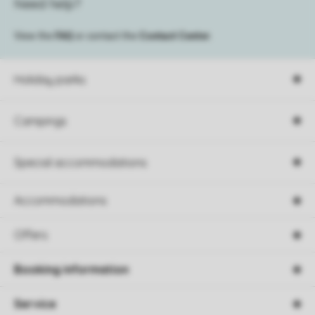
Need help?
View the
FAQ
or contact the
Contact Center
.
Holiday parks
Campings
Special accommodations
Accommodations
Offers
Booking information
Service