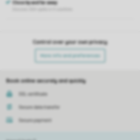
Control over your own privacy
More info and preferences
Book online securely and quickly
SSL certificate
Secure data transfer
Secure payment