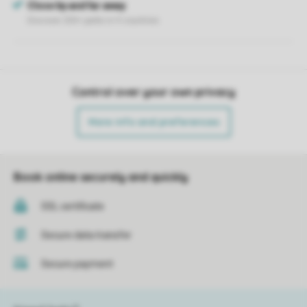
Control over your own privacy
More info and preferences
Book online securely and quickly
SSL certificate
Secure data transfer
Secure payment