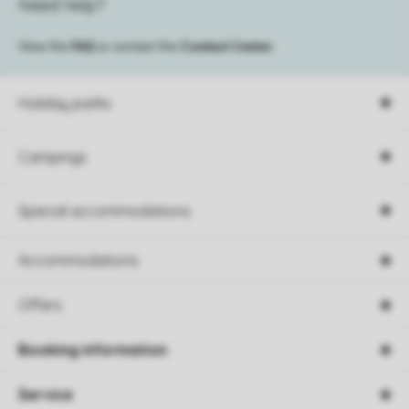
Need help?
View the
FAQ
or contact the
Contact Center
.
Holiday parks
Campings
Special accommodations
Accommodations
Offers
Booking information
Service