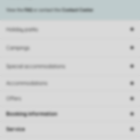
View the
FAQ
or contact the
Contact Center
.
Holiday parks
Campings
Special accommodations
Accommodations
Offers
Booking information
Service