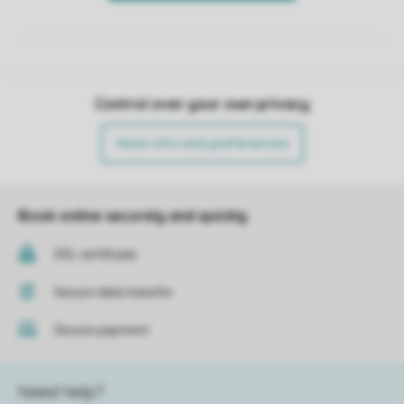
Control over your own privacy
More info and preferences
Book online securely and quickly
SSL certificate
Secure data transfer
Secure payment
Need help?