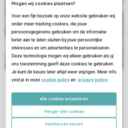
Mogen wij cookies plaatsen?
Voor een fijn bezoek op onze website gebruiken wij
onder meer tracking cookies, die jouw
persoonsgegevens gebruiken om de informatie
beter aan te laten sluiten bij jouw persoonlijke
interesses en om advertenties te personaliseren.
Deze technologie mogen wij alleen gebruiken als jij
ons toestemming geeft deze cookies te gebruiken.
Je kunt de keuze later altijd weer wijzigen. Meer info
vind je in onze
cookie policy
en
privacy policy
.
Alle cookies accepteren
Weiger alle cookies
Voorkeuren kiezen