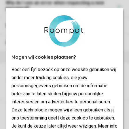
Why do I see an error when requesting a new
password?
What is My bookings?
What should I do if I forget my password?
Mogen wij cookies plaatsen?
Voor een fijn bezoek op onze website gebruiken wij
onder meer tracking cookies, die jouw
persoonsgegevens gebruiken om de informatie
beter aan te laten sluiten bij jouw persoonlijke
interesses en om advertenties te personaliseren.
Control over your own privacy
Deze technologie mogen wij alleen gebruiken als jij
ons toestemming geeft deze cookies te gebruiken.
More info and preferences
Je kunt de keuze later altijd weer wijzigen. Meer info