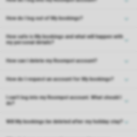
How do I log out of My bookings?
How safe is My bookings and what will happen with
my personal details?
How can I delete my Roompot account?
How do I request an account for My bookings?
I can't log into my Roompot account. What should I
do?
Will My bookings be deleted after my holiday stay?