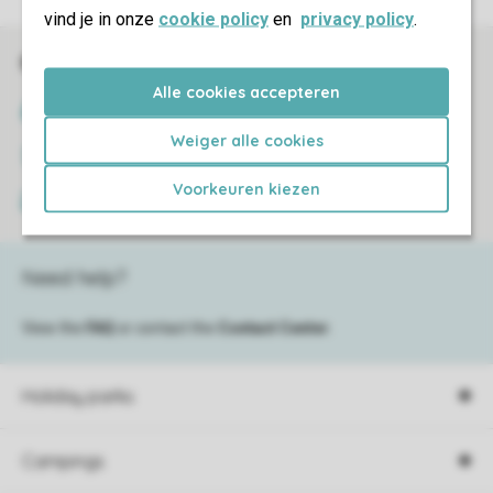
vind je in onze
cookie policy
en
privacy policy
.
Book online securely and quickly
Alle cookies accepteren
SSL certificate
Weiger alle cookies
Secure data transfer
Voorkeuren kiezen
Secure payment
Need help?
View the
FAQ
or contact the
Contact Center
.
Holiday parks
Campings