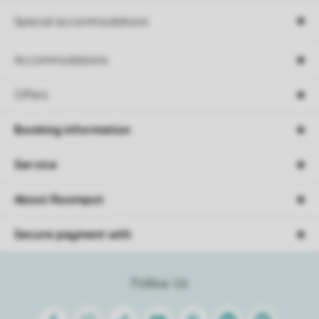
Special accommodations
Accommodations
Offers
Booking information
Service
About Roompot
Secure payment with
Follow Us
Facebook
Instagram
Tiktok
Youtube
Pinterest
Linkedin
Spotify