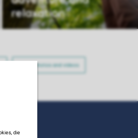
relaxation
t
All photos and videos
okies, die