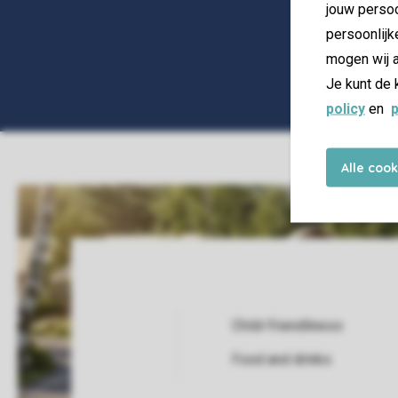
jouw persoo
persoonlijk
mogen wij a
Je kunt de 
policy
en
p
Alle coo
Child-friendliness
Service Rating from our guests
Food and drinks