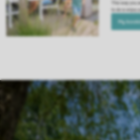
This way you a
to do is enjoy 
My book