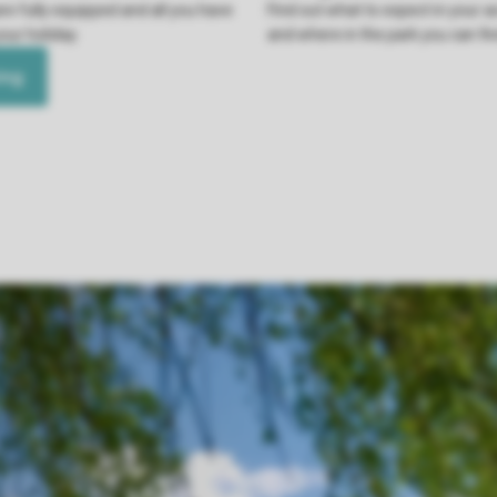
re fully equipped and all you have
Find out what to expect in your
your holiday.
and where in the park you can find
ing