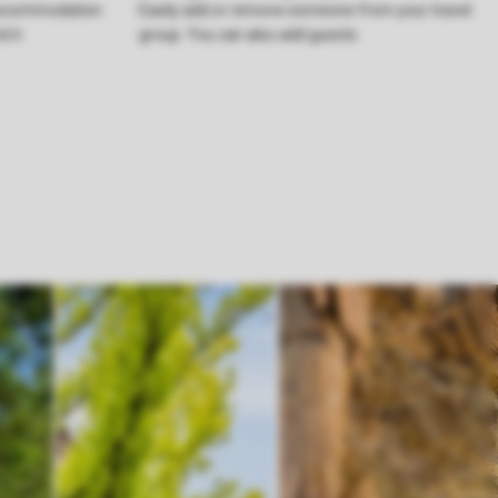
 accommodation
Easily add or remove someone from your travel
 it.
group. You can also add guests.