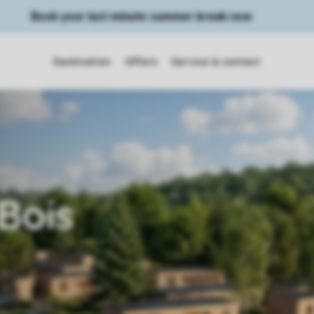
Book your last minute summer break now
Destination
Offers
Service & contact