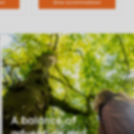
A balance of
adventure and