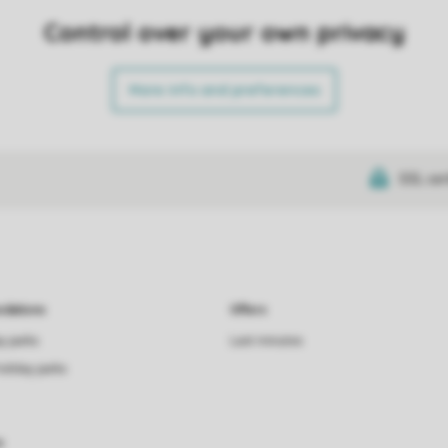
Control over your own privacy
More info and preferences
SSL cer
dations
Offers
ay parks
Last minutes
holiday parks
s