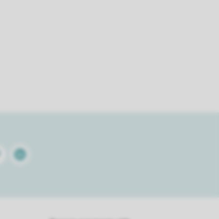
terest
Linkedin