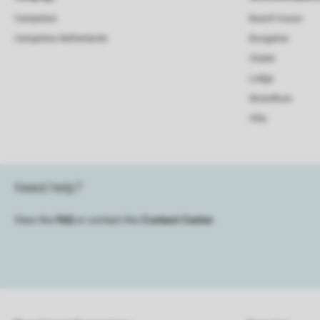
Campsites
Beach house
Campsites Netherlands
Bungalow
Chalet
Lodge
Strandhuis
Villa
Need help?
View the
FAQ
or contact the
Contact Center
.