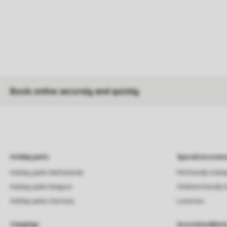
Book online securely and quickly
Holiday parks
Special accommo
Holiday parks Netherlands
Pet-friendly holid
Holiday parks Belgium
Children-friendly 
Holiday parks Germany
Luxerious
Campings
Accommodation