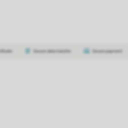
tificate
Secure data transfer
Secure payment