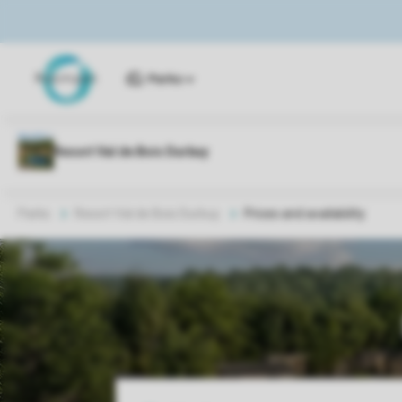
Parks
Parks
Resort Val de Bois Durbuy
Prices and availability