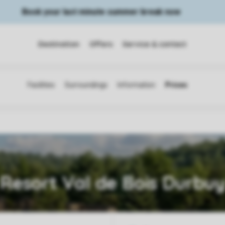
Book your last minute summer break now
Destination
Offers
Service & contact