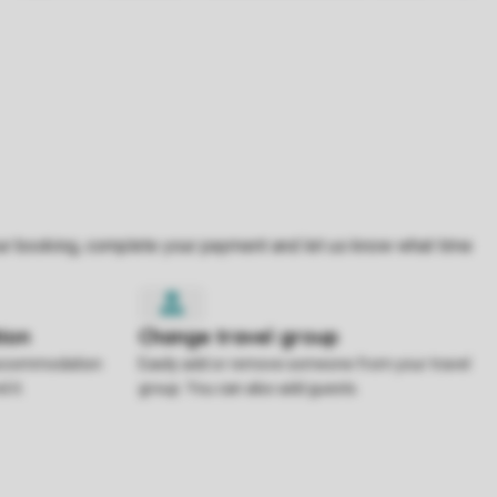
 accommodation
Easily add or remove someone from your travel
 it.
group. You can also add guests.