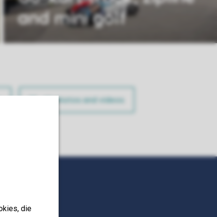
and mini golf
t
All photos and videos
okies, die