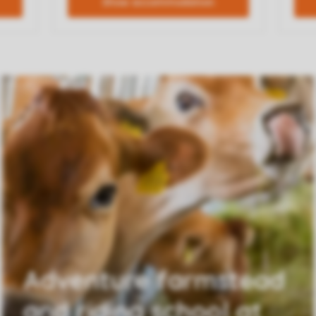
Adventure farmstead
and riding school at