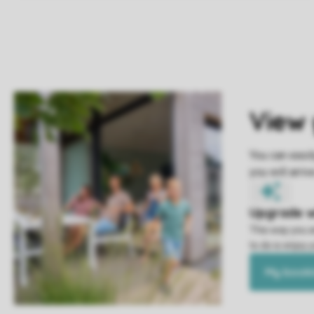
This way you a
to do is enjoy 
My book