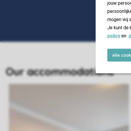
jouw persoo
persoonlijk
mogen wij a
Je kunt de 
policy
en
p
Alle coo
Our accommodations