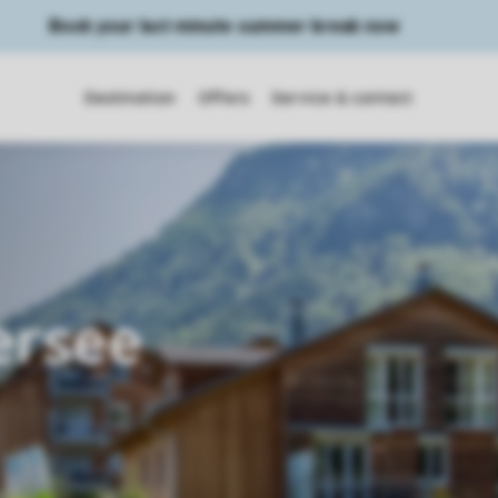
Book your last minute summer break now
Destination
Offers
Service & contact