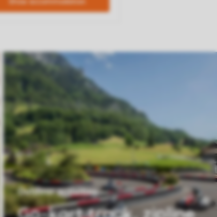
Outdoor activities
Go-kart track, zipline