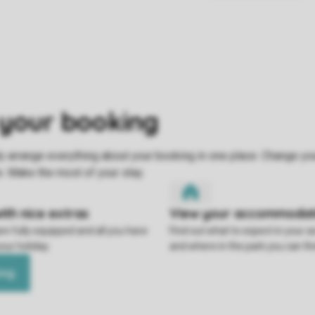
re fully equipped and all you have
Find out what to expect in your
your holiday.
and where in the park you can find
ing