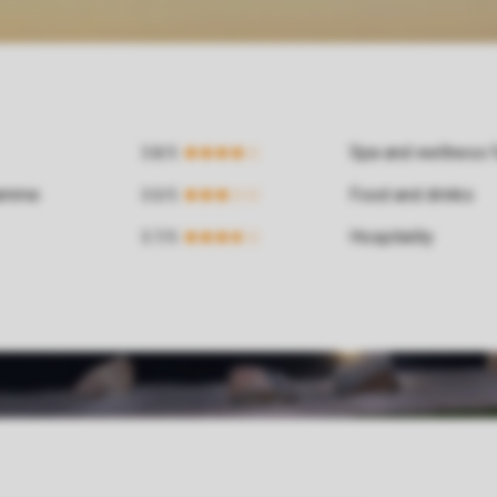
Spa and wellness fa
ramme
Food and drinks
Hospitality