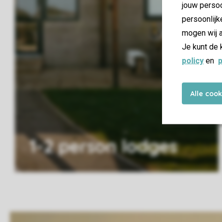
jouw persoo
persoonlijk
mogen wij a
Je kunt de 
policy
en
p
Alle coo
1-2 person lodges