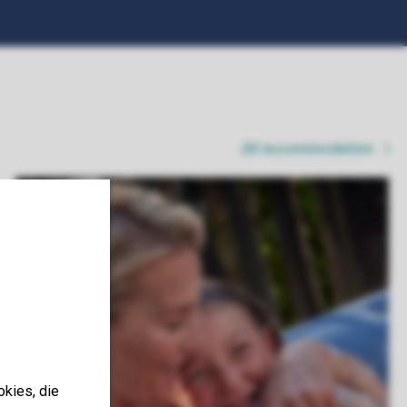
All accommodation
okies, die