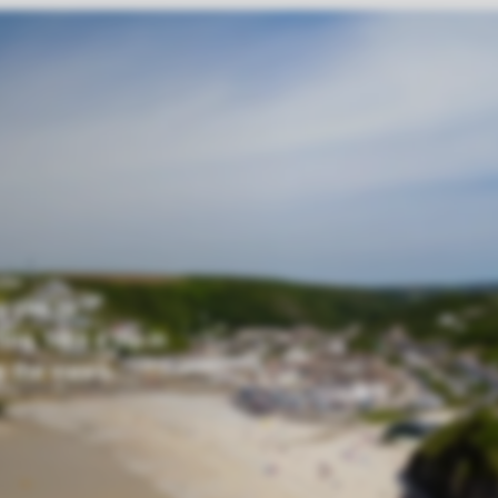
g you to
ng, take a dip in
p the views.