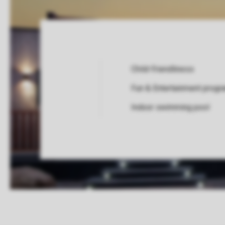
Child-friendliness
Fun & Entertainment prog
Service Rating from our guests
Indoor swimming pool