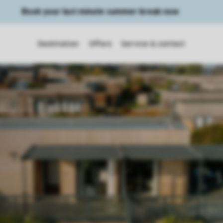
Book your last minute summer break now
Destination
Offers
Service & contact