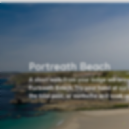
Portreath Beach
A short walk from your lodge will brin
Portreath Beach. Try your hand at surfi
the tidal pool, or sunbathe and soak u