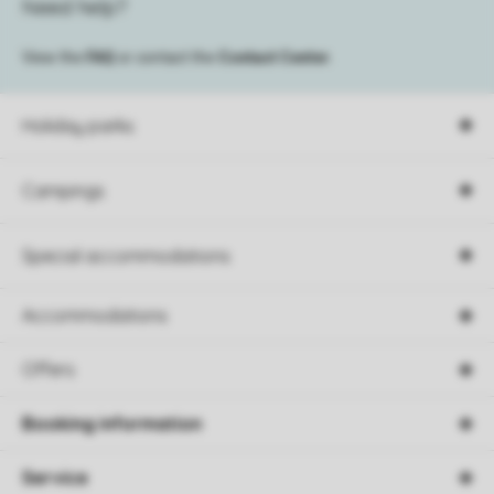
Need help?
View the
FAQ
or contact the
Contact Center
.
Holiday parks
Campings
Special accommodations
Accommodations
Offers
Booking information
Service