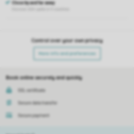
Control over your own privacy
More info and preferences
Book online securely and quickly
SSL certificate
Secure data transfer
Secure payment