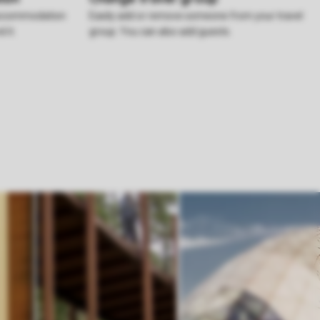
 accommodation
Easily add or remove someone from your travel
 it.
group. You can also add guests.