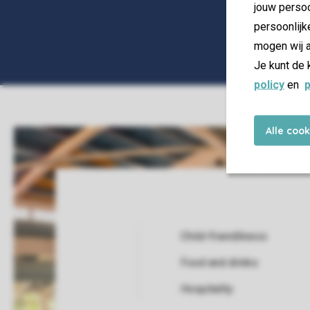
jouw persoo
persoonlijk
mogen wij a
Je kunt de 
policy
en
p
Alle coo
Child-friendliness
Food and drinks
Service Rating from our guests
Hospitality