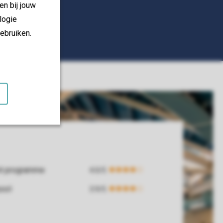
en bij jouw
logie
ebruiken.
nt programme
ool