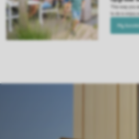
This way you a
to do is enjoy 
My book