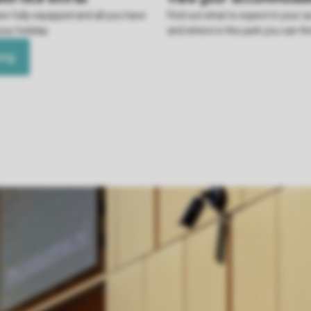
re fully equipped and all you have
Find out what to expect in your
your holiday.
and where in the park you can find
ing