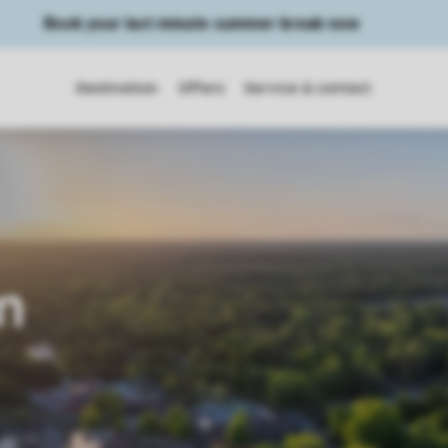
Book your last minute summer break now
Destination
Offers
Service & contact