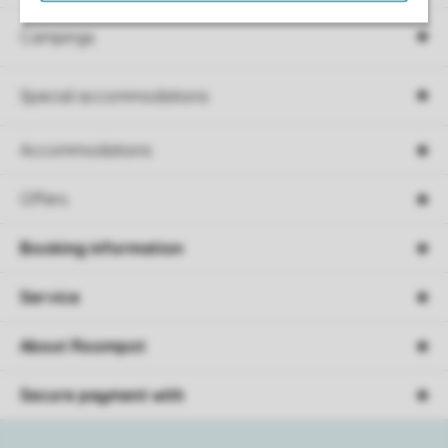
Campings
Special accommodations
Accommodations
Offers
Booking information
Service
About Roompot
Secure payment with