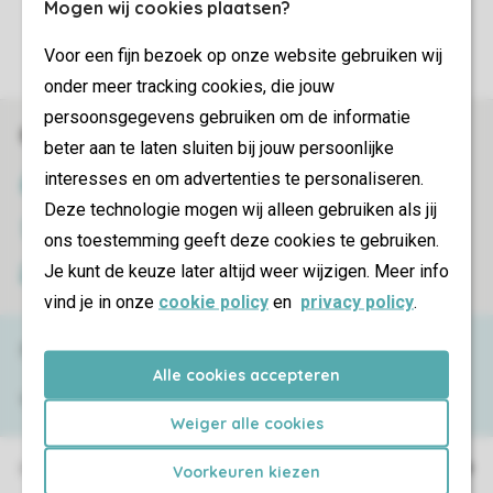
Mogen wij cookies plaatsen?
More info and preferences
Voor een fijn bezoek op onze website gebruiken wij
onder meer tracking cookies, die jouw
persoonsgegevens gebruiken om de informatie
Book online securely and quickly
beter aan te laten sluiten bij jouw persoonlijke
interesses en om advertenties te personaliseren.
SSL certificate
Deze technologie mogen wij alleen gebruiken als jij
Secure data transfer
ons toestemming geeft deze cookies te gebruiken.
Je kunt de keuze later altijd weer wijzigen. Meer info
Secure payment
vind je in onze
cookie policy
en
privacy policy
.
Need help?
Alle cookies accepteren
View the
FAQ
or contact the
Contact Center
.
Weiger alle cookies
Holiday parks
Voorkeuren kiezen