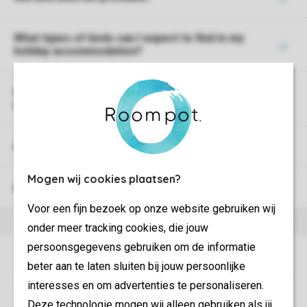
What types of beds can I expect to find in my
holiday accommodation?
What does a Bed Linen, Towel or Tea Towel bundle
include?
Are towels provided?
Mogen wij cookies plaatsen?
Are kitchen towels provided?
Voor een fijn bezoek op onze website gebruiken wij
onder meer tracking cookies, die jouw
persoonsgegevens gebruiken om de informatie
beter aan te laten sluiten bij jouw persoonlijke
interesses en om advertenties te personaliseren.
Deze technologie mogen wij alleen gebruiken als jij