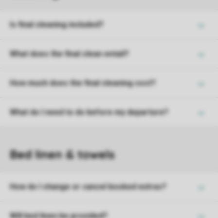
Is final cleaning included?
What does the final clean entail?
How much does the final cleaning cost?
What do I need to do before my departure?
How do I change or cancel booked extras?
Will bed linen be provided?