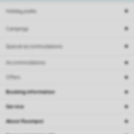
Holiday parks
Campings
Special accommodations
Accommodations
Offers
Booking information
Service
About Roompot