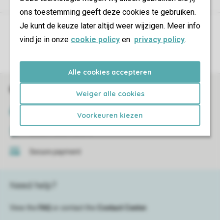
ons toestemming geeft deze cookies te gebruiken.
Je kunt de keuze later altijd weer wijzigen. Meer info
Control over your own privacy
vind je in onze
cookie policy
en
privacy policy
.
More info and preferences
Alle cookies accepteren
Book online securely and quickly
Weiger alle cookies
SSL certificate
Voorkeuren kiezen
Secure data transfer
Secure payment
Need help?
View the
FAQ
or contact the
Contact Center
.