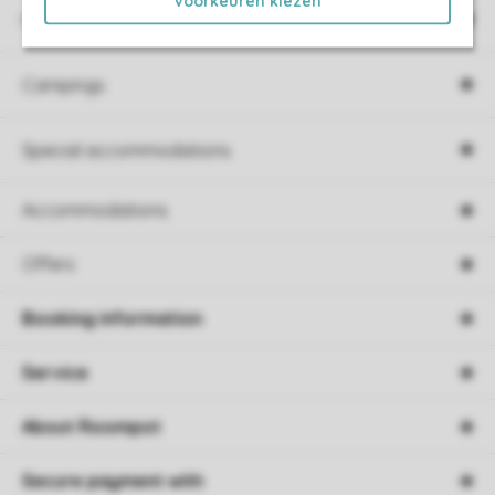
Voorkeuren kiezen
Holiday parks
Campings
Special accommodations
Accommodations
Offers
Booking information
Service
About Roompot
Secure payment with