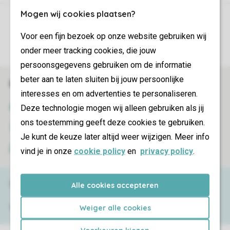
Mogen wij cookies plaatsen?
Control over your own privacy
Voor een fijn bezoek op onze website gebruiken wij
More info and preferences
onder meer tracking cookies, die jouw
persoonsgegevens gebruiken om de informatie
beter aan te laten sluiten bij jouw persoonlijke
Book online securely and quickly
interesses en om advertenties te personaliseren.
SSL certificate
Deze technologie mogen wij alleen gebruiken als jij
ons toestemming geeft deze cookies te gebruiken.
Secure data transfer
Je kunt de keuze later altijd weer wijzigen. Meer info
Secure payment
vind je in onze
cookie policy
en
privacy policy
.
Need help?
Alle cookies accepteren
Weiger alle cookies
View the
FAQ
or contact the
Contact Center
.