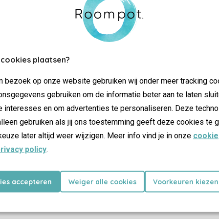
 cookies plaatsen?
jn bezoek op onze website gebruiken wij onder meer tracking co
nsgegevens gebruiken om de informatie beter aan te laten sluit
e interesses en om advertenties te personaliseren. Deze techno
lleen gebruiken als jij ons toestemming geeft deze cookies te g
keuze later altijd weer wijzigen. Meer info vind je in onze
cookie
rivacy policy
.
ms
kies accepteren
Weiger alle cookies
Voorkeuren kiezen