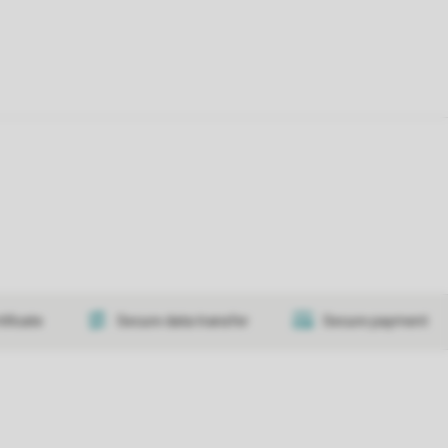
tificate
Secure data transfer
Secure payment