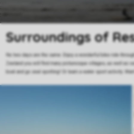
Surroundings of Re
No two days are the same. Enjoy a wonderful bike ride throug
Zeeland you will find many picturesque villages, as well as va
boat and go seal spotting! Or learn a water sport activity. Wa