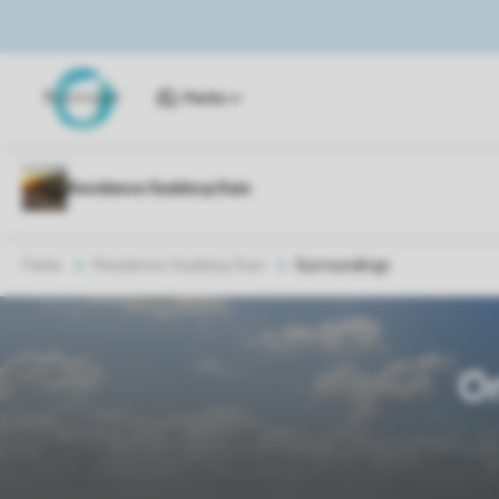
Parks
Parks
Residence Ouddorp Duin
Surroundings