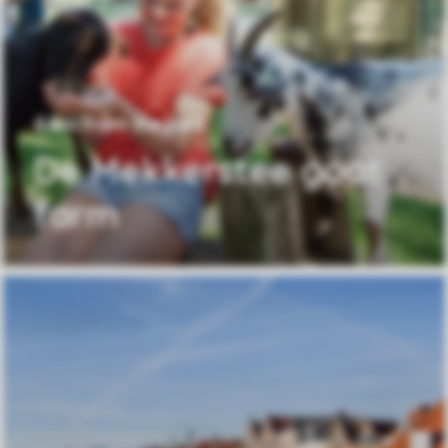
4 km from the park
De Mekkerstee goat
farm