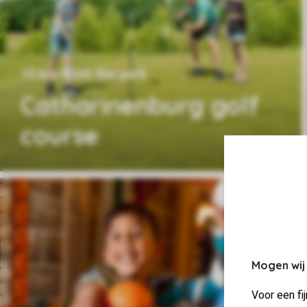
15 km from the park
Catharinenburg golf
course
Mogen wij
Voor een fi