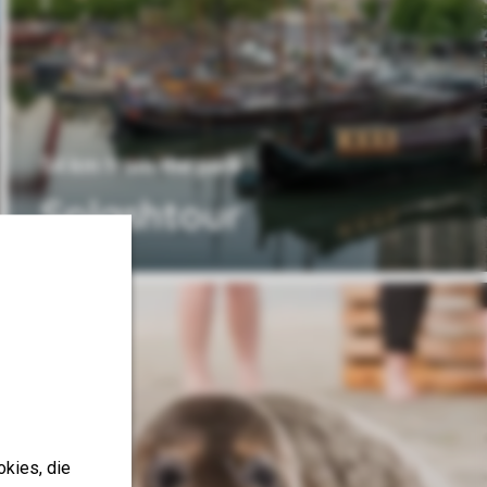
54 km from the park
Splashtour
okies, die