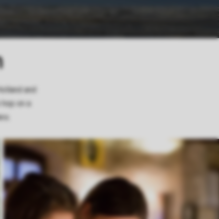
n
Holland and
o hop on a
ans.