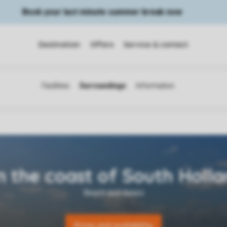
Book your last minute summer break now
Destination
Offers
Service & contact
Prices and availability