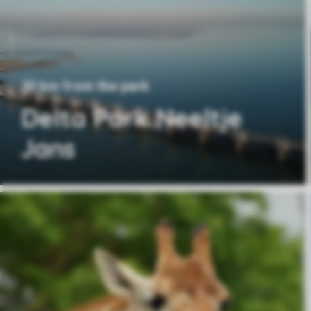
30 km from the park
Delta Park Neeltje
Jans