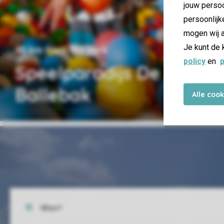
jouw persoo
persoonlijk
mogen wij a
Je kunt de 
48 km from the park
policy
en
p
Speelparadijs De
Ballebak
Alle coo