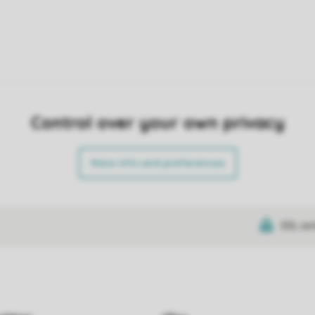
Control over your own privacy
More info and preferences
SSL cer