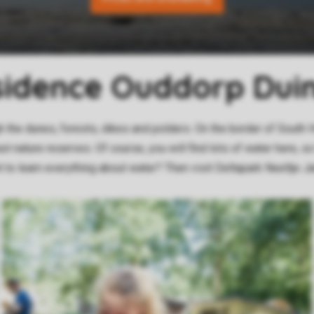
sidence Ouddorp Dui
h the dunes, forests, dikes and polders. On the border of South 
st nature reserves. Of course, you will find lots of water here, s
nt to learn everything about water? Then visit Deltapark Neeltje J