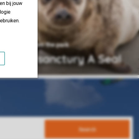
en bij jouw
logie
ebruiken.
13 km from the park
Seal sanctury A Seal
Search