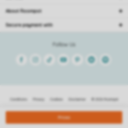
About Roompot
Secure payment with
Follow Us
Facebook
Instagram
Tiktok
Youtube
Pinterest
Linkedin
Spotify
Conditions
Privacy
Cookies
Disclaimer
© 2026 Roompot
Prices