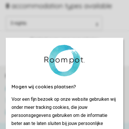
Control over your own privacy
More info and preferences
Book online securely and quickly
Mogen wij cookies plaatsen?
SSL certificate
Voor een fijn bezoek op onze website gebruiken wij
Secure data transfer
onder meer tracking cookies, die jouw
Secure payment
persoonsgegevens gebruiken om de informatie
beter aan te laten sluiten bij jouw persoonlijke