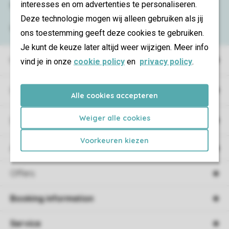
interesses en om advertenties te personaliseren.
Need help?
Deze technologie mogen wij alleen gebruiken als jij
View the
FAQ
or contact the
Contact Center
.
ons toestemming geeft deze cookies te gebruiken.
Je kunt de keuze later altijd weer wijzigen. Meer info
Holiday parks
vind je in onze
cookie policy
en
privacy policy
.
Campings
Alle cookies accepteren
Weiger alle cookies
Special accommodations
Voorkeuren kiezen
Accommodations
Offers
Booking information
Service