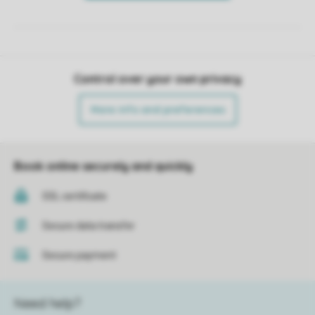
Control over your own privacy
More info and preferences
Book online securely and quickly
SSL certificate
Secure data transfer
Secure payment
Need help?