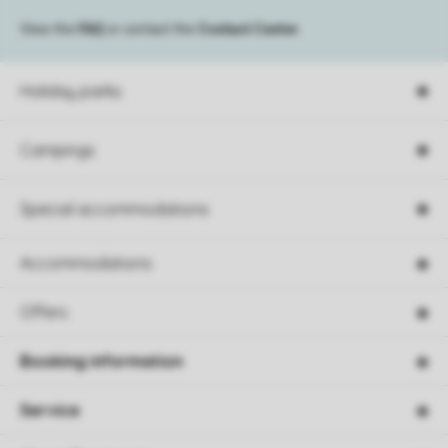
View the
FAQ
or contact the
Contact Center
.
Holiday parks
Campings
Special accommodations
Accommodations
Offers
Booking information
Service