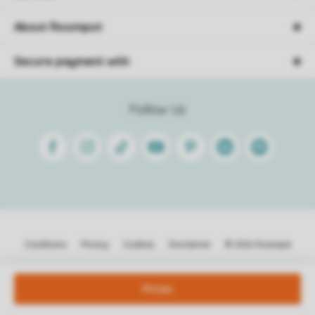
About Roompot
Secure payment with
Follow Us
Facebook
Instagram
Tiktok
Youtube
Pinterest
Linkedin
Spotify
Conditions
Privacy
Cookies
Disclaimer
© 2026 Roompot
Prices