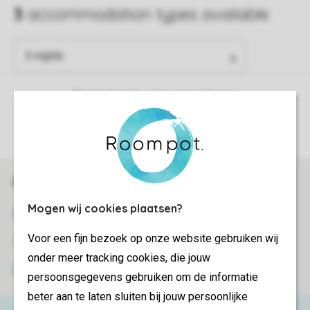
Control over your own privacy
More info and preferences
Book online securely and quickly
Mogen wij cookies plaatsen?
SSL certificate
Voor een fijn bezoek op onze website gebruiken wij
Secure data transfer
onder meer tracking cookies, die jouw
Secure payment
persoonsgegevens gebruiken om de informatie
beter aan te laten sluiten bij jouw persoonlijke