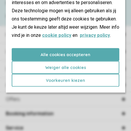
interesses en om advertenties te personaliseren.
Need help?
Deze technologie mogen wij alleen gebruiken als jij
View the
FAQ
or contact the
Contact Center
.
ons toestemming geeft deze cookies te gebruiken.
Je kunt de keuze later altijd weer wijzigen. Meer info
Holiday parks
vind je in onze
cookie policy
en
privacy policy
.
Campings
Alle cookies accepteren
Weiger alle cookies
Special accommodations
Voorkeuren kiezen
Accommodations
Offers
Booking information
Service