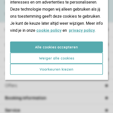
interesses en om advertenties te personaliseren.
Need help?
Deze technologie mogen wij alleen gebruiken als jij
View the
FAQ
or contact the
Contact Center
.
ons toestemming geeft deze cookies te gebruiken.
Je kunt de keuze later altijd weer wijzigen. Meer info
Holiday parks
vind je in onze
cookie policy
en
privacy policy
.
Campings
Alle cookies accepteren
Weiger alle cookies
Special accommodations
Voorkeuren kiezen
Accommodations
Offers
Booking information
Service