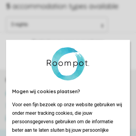
Control over your own privacy
More info and preferences
Book online securely and quickly
Mogen wij cookies plaatsen?
SSL certificate
Voor een fijn bezoek op onze website gebruiken wij
Secure data transfer
onder meer tracking cookies, die jouw
Secure payment
persoonsgegevens gebruiken om de informatie
beter aan te laten sluiten bij jouw persoonlijke