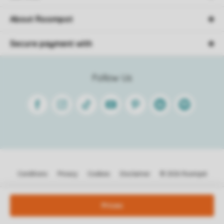
About Roompot
Secure payment with
Follow Us
Facebook
Instagram
Tiktok
Youtube
Pinterest
Linkedin
Spotify
Conditions
Privacy
Cookies
Disclaimer
© 2026 Roompot
Prices