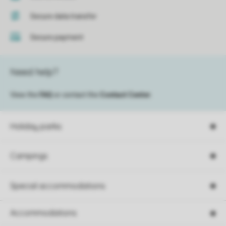
Secure data transfer
Secure payment
Need help?
View the
FAQ
or contact the
Contact Center
.
Holiday parks
Campings
Special accommodations
Accommodations