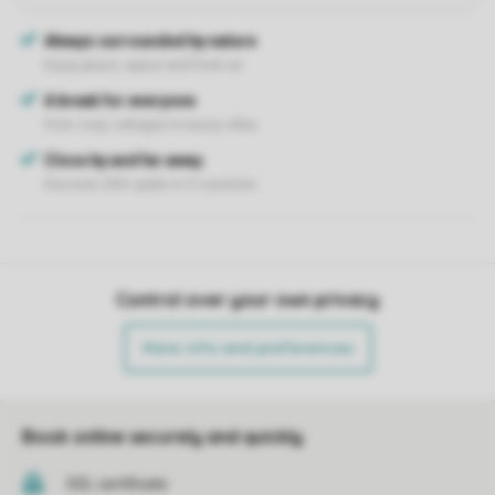
Control over your own privacy
More info and preferences
Book online securely and quickly
SSL certificate