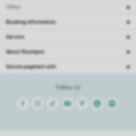
Offers
Booking information
Service
About Roompot
Secure payment with
Follow Us
Facebook
Instagram
Tiktok
Youtube
Pinterest
Linkedin
Spotify