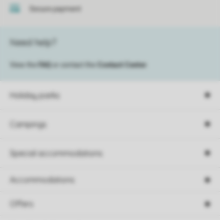
Secure payment
Need help?
View the
FAQ
or contact the
Contact Center
.
Holiday parks
Campings
Special accommodations
Accommodations
Offers