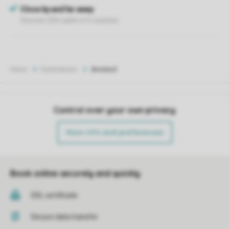
Home
Destinations
Ameland
Control over your own privacy
More info and preferences
Book online securely and quickly
SSL certificate
Secure data transfer