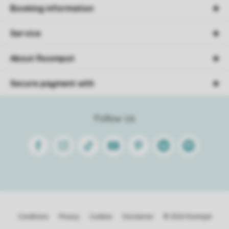
Booking information
Service
About Roompot
Secure payment with
Follow Us
Facebook
Instagram
Tiktok
Youtube
Pinterest
Linkedin
Spotify
Conditions
Privacy
Cookies
Disclaimer
© 2026 Roompot