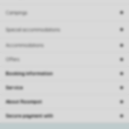
Campings
Special accommodations
Accommodations
Offers
Booking information
Service
About Roompot
Secure payment with