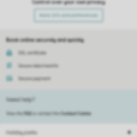
Control over your own privacy
More info and preferences
Book online securely and quickly
SSL certificate
Secure data transfer
Secure payment
Need help?
View the
FAQ
or contact the
Contact Center
.
Holiday parks