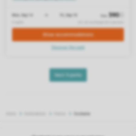
Home
Destinations
France
Occitanie