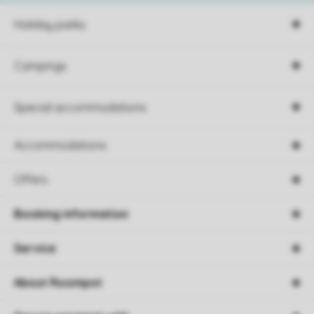
Holiday parks
Campings
Special accommodations
Accommodations
Offers
Booking information
Service
About Roompot