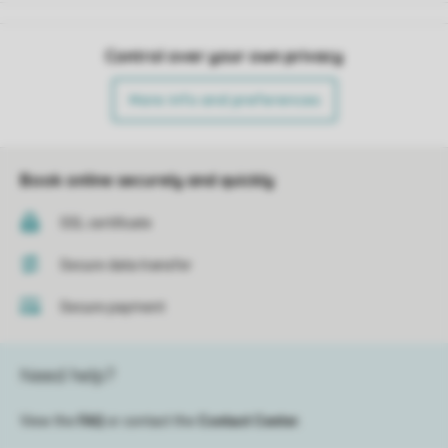
Control over your own privacy
More info and preferences
Book online securely and quickly
SSL certificate
Secure data transfer
Secure payment
Need help?
View the
FAQ
or contact the
Contact Center
.