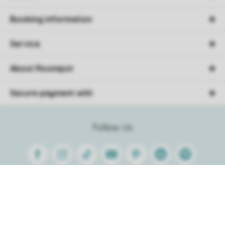
Booking information
Service
About Roompot
Secure payment with
Follow Us
Facebook
Instagram
Tiktok
Youtube
Pinterest
Linkedin
Spotify
Sorting
Conditions
Privacy
Cookies
Disclaimer
© 2026 Roompot