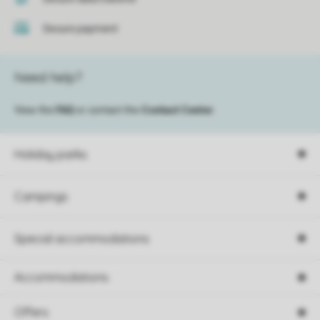
Secure payment
Need help?
View the
FAQ
or contact the
Contact Center
.
Holiday parks
Campings
Special accommodations
Accommodations
Offers