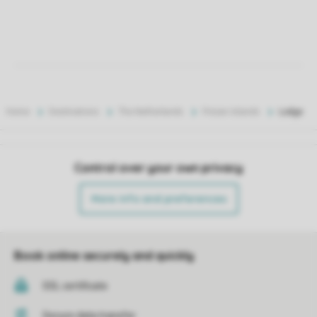
Home
Destinations
The Netherlands
Frisian Islands
Lodge
Control over your own privacy
More info and preferences
Book online securely and quickly
SSL certificate
Secure data transfer