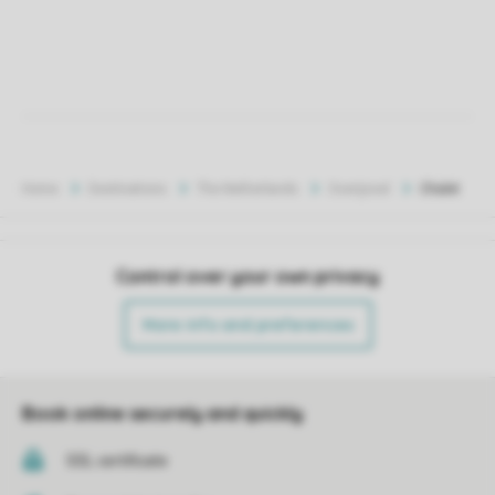
Home
Destinations
The Netherlands
Overijssel
Chalet
Control over your own privacy
More info and preferences
Book online securely and quickly
SSL certificate