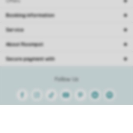
Offers
Booking information
Service
About Roompot
Secure payment with
Follow Us
Facebook
Instagram
Tiktok
Youtube
Pinterest
Linkedin
Spotify
Sorting