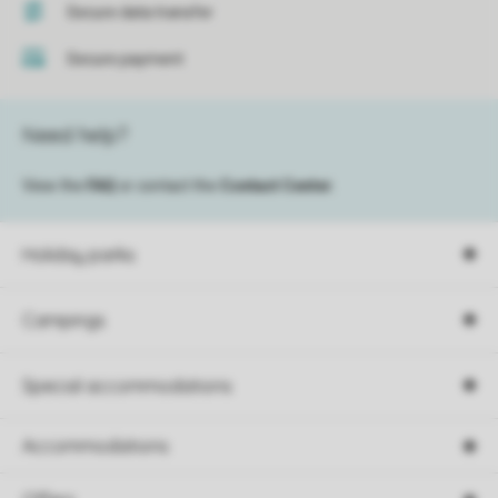
Secure data transfer
Secure payment
Need help?
View the
FAQ
or contact the
Contact Center
.
Holiday parks
Campings
Special accommodations
Accommodations