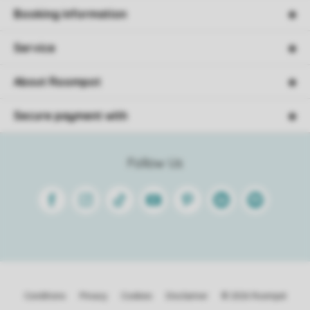
Booking information
Service
About Roompot
Secure payment with
Follow Us
Facebook
Instagram
Tiktok
Youtube
Pinterest
Linkedin
Spotify
Conditions
Privacy
Cookies
Disclaimer
© 2026 Roompot