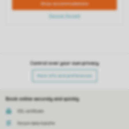
Control over your own privacy
More info and preferences
Book online securely and quickly
SSL certificate
Secure data transfer