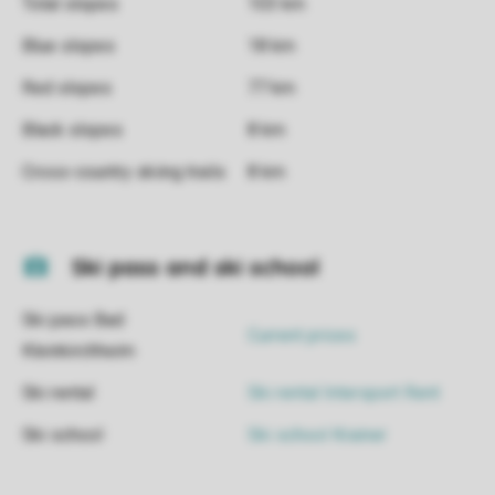
Total slopes
103 km
Blue slopes
18 km
Red slopes
77 km
Black slopes
8 km
Cross-country skiing trails
8 km
Ski pass and ski school
Ski pass Bad
Current prices
Kleinkirchheim
Ski rental
Ski rental Intersport Rent
Ski school
Ski school Krainer