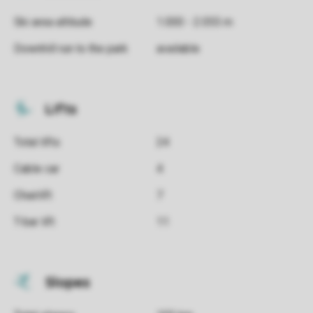
Ski area altitude
1.000 - 2.055 m
Downhill run to the park
available
Lifts
Total lifts
24
Cable car
4
Chairlift
7
T-bar lift
11
Slopes