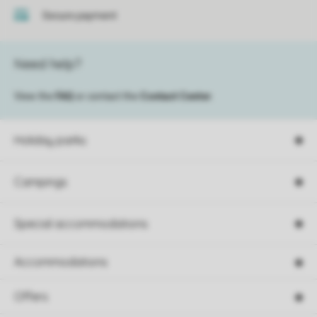
Secure payment
Need help?
View the
FAQ
or contact the
Contact Center
.
Holiday parks
Campings
Special accommodations
Accommodations
Offers