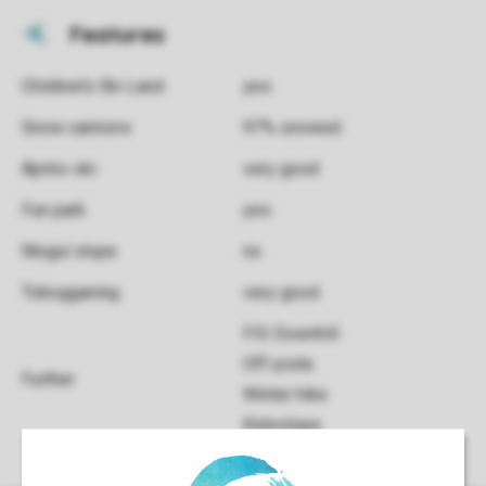
Features
Children's Ski Land
yes
Snow cannons
97% snowed
Après-ski
very good
Fun park
yes
Mogul slope
no
Tobogganing
very good
FIS Downhill
Off-piste
Further
Winter hike
Kidsslope