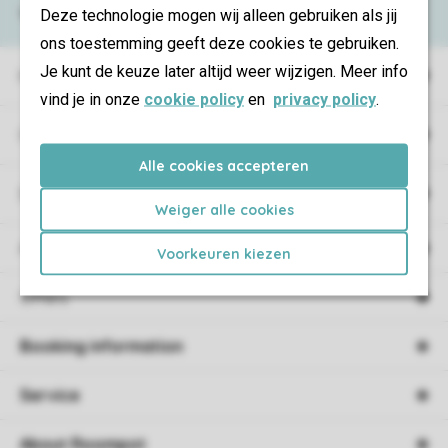
Deze technologie mogen wij alleen gebruiken als jij
View the
FAQ
or contact the
Contact Center
.
ons toestemming geeft deze cookies te gebruiken.
Je kunt de keuze later altijd weer wijzigen. Meer info
Holiday parks
vind je in onze
cookie policy
en
privacy policy
.
Campings
Alle cookies accepteren
Special accommodations
Weiger alle cookies
Accommodations
Voorkeuren kiezen
Offers
Booking information
Service
About Roompot