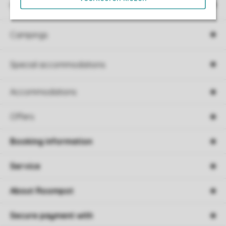
Holiday parks
Campings
Special accommodations
Accommodations
Offers
Booking information
Service
About Roompot
Secure payment with