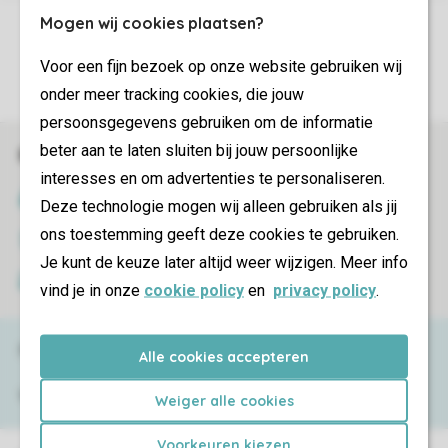
Mogen wij cookies plaatsen?
Control over your own privacy
Voor een fijn bezoek op onze website gebruiken wij
More info and preferences
onder meer tracking cookies, die jouw
persoonsgegevens gebruiken om de informatie
beter aan te laten sluiten bij jouw persoonlijke
Book online securely and quickly
interesses en om advertenties te personaliseren.
SSL certificate
Deze technologie mogen wij alleen gebruiken als jij
ons toestemming geeft deze cookies te gebruiken.
Secure data transfer
Je kunt de keuze later altijd weer wijzigen. Meer info
Secure payment
vind je in onze
cookie policy
en
privacy policy
.
Need help?
Alle cookies accepteren
View the
FAQ
or contact the
Contact Center
.
Weiger alle cookies
Voorkeuren kiezen