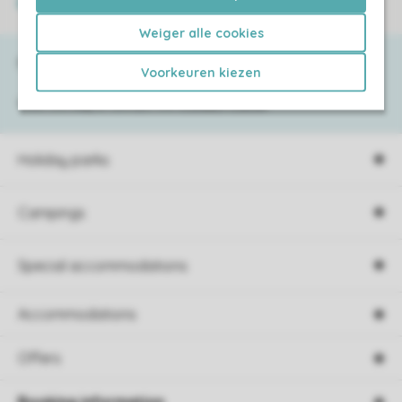
Secure payment
Weiger alle cookies
Need help?
Voorkeuren kiezen
View the
FAQ
or contact the
Contact Center
.
Holiday parks
Campings
Special accommodations
Accommodations
Offers