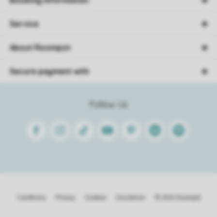
Booking information
Service
About Roompot
Secure payment with
Follow Us
Facebook
Instagram
Tiktok
Youtube
Pinterest
Linkedin
Spotify
Conditions
Privacy
Cookies
Disclaimer
© 2026 Roompot