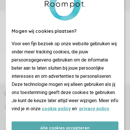
Mogen wij cookies plaatsen?
Voor een fijn bezoek op onze website gebruiken wij
onder meer tracking cookies, die jouw
Control over your own privacy
persoonsgegevens gebruiken om de informatie
beter aan te laten sluiten bij jouw persoonlijke
More info and preferences
interesses en om advertenties te personaliseren.
Deze technologie mogen wij alleen gebruiken als jij
ons toestemming geeft deze cookies te gebruiken.
Book online securely and quickly
Je kunt de keuze later altijd weer wijzigen. Meer info
SSL certificate
vind je in onze
cookie policy
en
privacy policy
.
Secure data transfer
Alle cookies accepteren