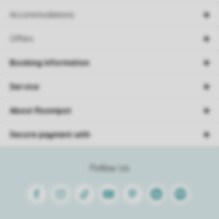
Accommodations
Offers
Booking information
Service
About Roompot
Secure payment with
Follow Us
Facebook
Instagram
Tiktok
Youtube
Pinterest
Linkedin
Spotify