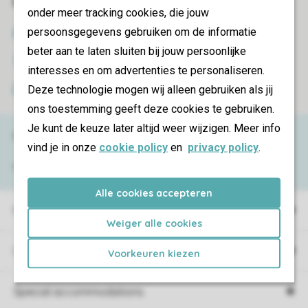
Book online securely and quickly
onder meer tracking cookies, die jouw
persoonsgegevens gebruiken om de informatie
SSL certificate
beter aan te laten sluiten bij jouw persoonlijke
Secure data transfer
interesses en om advertenties te personaliseren.
Deze technologie mogen wij alleen gebruiken als jij
Secure payment
ons toestemming geeft deze cookies te gebruiken.
Je kunt de keuze later altijd weer wijzigen. Meer info
Need help?
vind je in onze
cookie policy
en
privacy policy
.
View the
FAQ
or contact the
Contact Center
.
Alle cookies accepteren
Holiday parks
Weiger alle cookies
Campings
Voorkeuren kiezen
Special accommodations