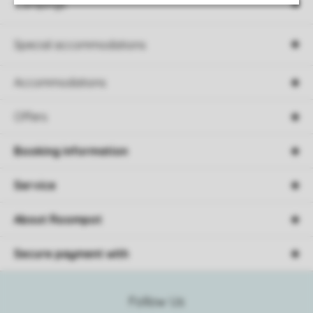
Campings
Special accommodations
Accommodations
Offers
Booking information
Service
About Roompot
Secure payment with
Follow Us