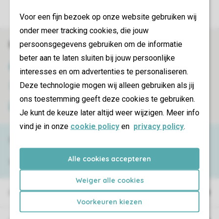
More info and preferences
Voor een fijn bezoek op onze website gebruiken wij
onder meer tracking cookies, die jouw
persoonsgegevens gebruiken om de informatie
Book online securely and quickly
beter aan te laten sluiten bij jouw persoonlijke
SSL certificate
interesses en om advertenties te personaliseren.
Deze technologie mogen wij alleen gebruiken als jij
Secure data transfer
ons toestemming geeft deze cookies te gebruiken.
Secure payment
Je kunt de keuze later altijd weer wijzigen. Meer info
vind je in onze
cookie policy
en
privacy policy
.
Need help?
Alle cookies accepteren
View the
FAQ
or contact the
Contact Center
.
Weiger alle cookies
Holiday parks
Voorkeuren kiezen