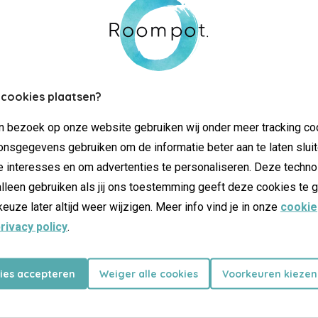
Control over your own privacy
 cookies plaatsen?
More info and preferences
jn bezoek op onze website gebruiken wij onder meer tracking co
nsgegevens gebruiken om de informatie beter aan te laten sluit
e interesses en om advertenties te personaliseren. Deze techno
SSL cer
lleen gebruiken als jij ons toestemming geeft deze cookies te g
keuze later altijd weer wijzigen. Meer info vind je in onze
cookie
rivacy policy
.
dations
Offers
kies accepteren
Weiger alle cookies
Voorkeuren kiezen
ay parks
Last minutes
holiday parks