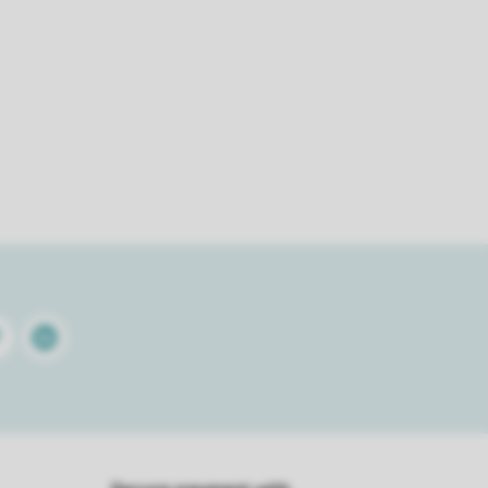
terest
Linkedin