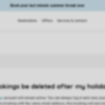
Book your last minute summer break now
Destination
Offers
Service & contact