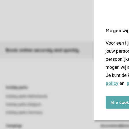
Mogen wij
Voor een fi
Book online securely and quickly
jouw persoo
persoonlijk
mogen wij a
Je kunt de 
policy
en
p
Holiday parks
Special accommo
Holiday parks Netherlands
Pet-friendly holid
Alle coo
Holiday parks Belgium
Children-friendly 
Holiday parks Germany
Luxerious
Campings
Accommodation