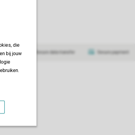
okies, die
tificate
Secure data transfer
Secure payment
en bij jouw
logie
ebruiken.