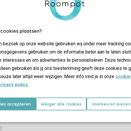
Control over your own privacy
More info and preferences
 cookies plaatsen?
jn bezoek op onze website gebruiken wij onder meer tracking co
SSL cer
nsgegevens gebruiken om de informatie beter aan te laten sluit
e interesses en om advertenties te personaliseren. Deze techno
lleen gebruiken als jij ons toestemming geeft deze cookies te g
keuze later altijd weer wijzigen. Meer info vind je in onze
cookie
rivacy policy
.
dations
Offers
ay parks
Last minutes
kies accepteren
Weiger alle cookies
Voorkeuren kiezen
holiday parks
s