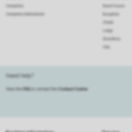
Campsites
Beach house
Campsites Netherlands
Bungalow
Chalet
Lodge
Strandhuis
Villa
Need help?
View the
FAQ
or contact the
Contact Center
.