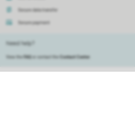
Secure data transfer
Secure payment
Need help?
View the
FAQ
or contact the
Contact Center
.
Holiday parks
Sorting
Campings
Special accommodations
Accommodations