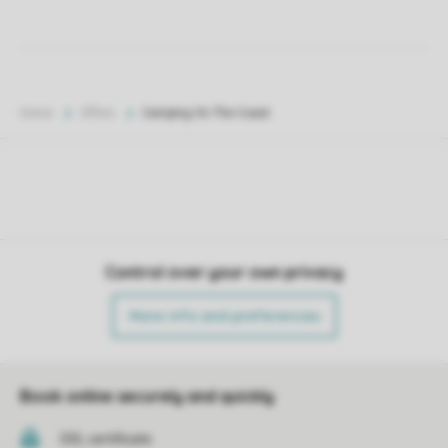
Home
Offers
Camping On The Coast
Control over your own privacy
More info and preferences
Book online securely and quickly
SSL certificate