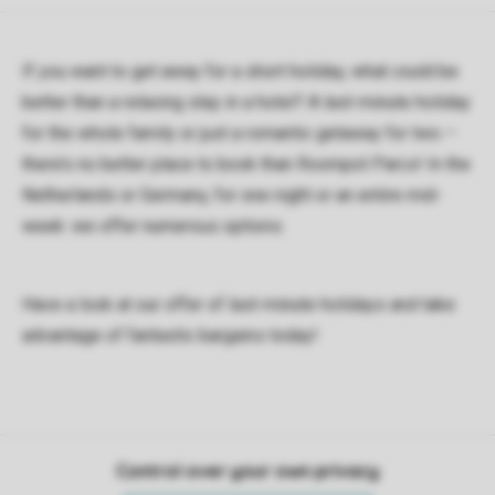
If you want to get away for a short holiday, what could be
better than a relaxing stay in a hotel? A last-minute holiday
for the whole family or just a romantic getaway for two –
there’s no better place to book than Roompot Parcs! In the
Netherlands or Germany, for one night or an entire mid-
week: we offer numerous options.
Have a look at our offer of last-minute holidays and take
advantage of fantastic bargains today!
Control over your own privacy