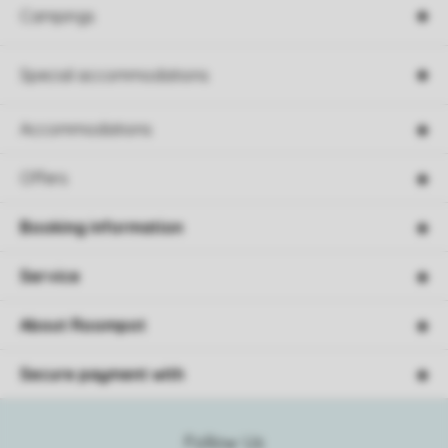
Campings
Special accommodations
Accommodations
Offers
Booking information
Service
About Roompot
Secure payment with
Follow Us