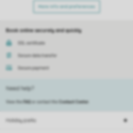
More info and preferences
Book online securely and quickly
SSL certificate
Secure data transfer
Secure payment
Need help?
View the
FAQ
or contact the
Contact Center
.
Holiday parks