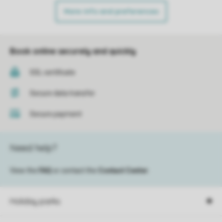
More info and preferences
Book online securely and quickly
SSL certificate
Secure data transfer
Secure payment
Need help?
View the
FAQ
or contact the
Contact Center
.
Holiday parks