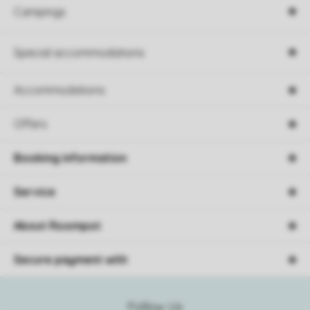
Campings
Special accommodations
Accommodations
Offers
Booking information
Service
About Roompot
Secure payment with
Follow Us