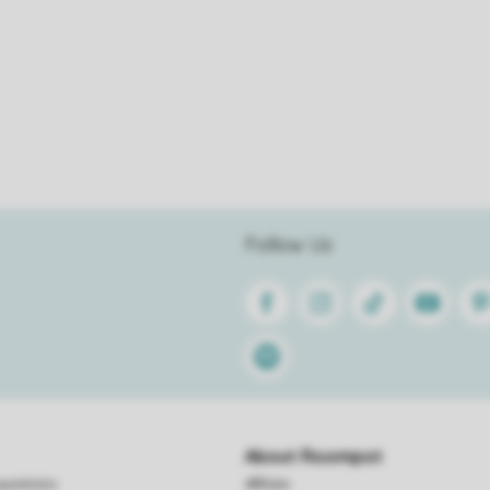
Follow Us
Facebook
Instagram
Tiktok
Youtube
Pin
Spotify
About Roompot
questions
Affiliate