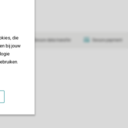
okies, die
tificate
Secure data transfer
Secure payment
en bij jouw
logie
ebruiken.