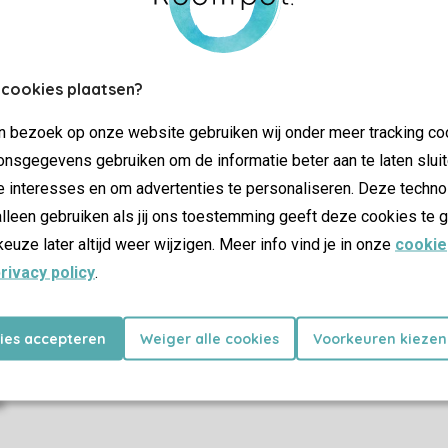
More info and preferences
 cookies plaatsen?
jn bezoek op onze website gebruiken wij onder meer tracking co
SSL cer
nsgegevens gebruiken om de informatie beter aan te laten sluit
e interesses en om advertenties te personaliseren. Deze techno
lleen gebruiken als jij ons toestemming geeft deze cookies te g
keuze later altijd weer wijzigen. Meer info vind je in onze
cookie
rivacy policy
.
dations
Offers
ay parks
Last minutes
holiday parks
kies accepteren
Weiger alle cookies
Voorkeuren kiezen
s