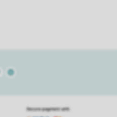
terest
Linkedin
Secure payment with