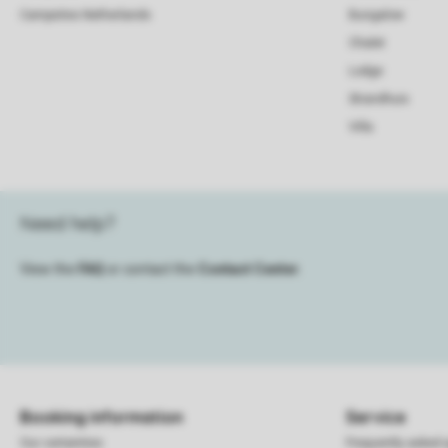
Campsites Netherlands
Bungalow
Chalet
Lodge
Strandhuis
Villa
Need help?
View the
FAQ
or contact the
Contact Center
.
Booking information
Service
Our certainties
Frequently asked 