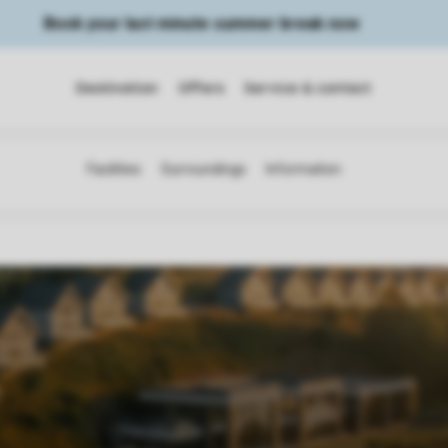
Book your last minute summer break now
Destination
Offers
Service & contact