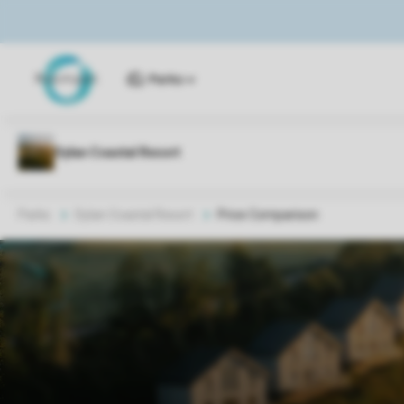
Parks
Parks
Dylan Coastal Resort
Price Comparison