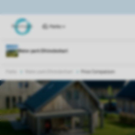
Parks
Parks
Water park Elfstedenhart
Price Comparison