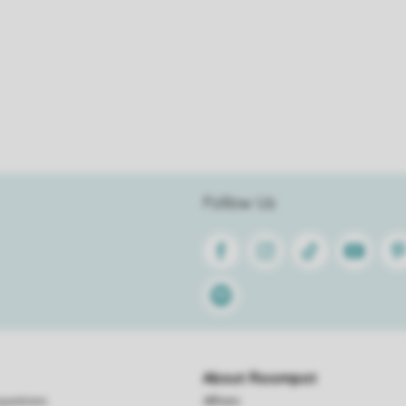
Follow Us
Facebook
Instagram
Tiktok
Youtube
Pin
Spotify
About Roompot
questions
Affiliate