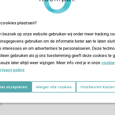
More info and preferences
 cookies plaatsen?
jn bezoek op onze website gebruiken wij onder meer tracking co
SSL cer
nsgegevens gebruiken om de informatie beter aan te laten sluit
e interesses en om advertenties te personaliseren. Deze techno
lleen gebruiken als jij ons toestemming geeft deze cookies te g
keuze later altijd weer wijzigen. Meer info vind je in onze
cookie
rivacy policy
.
dations
Offers
ay parks
Last minutes
holiday parks
kies accepteren
Weiger alle cookies
Voorkeuren kiezen
s