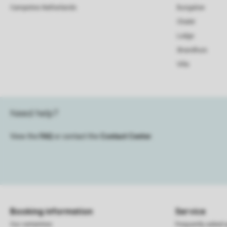
Campsites Netherlands
Bungalow
Chalet
Lodge
Strandhuis
Villa
Need help?
View the
FAQ
or contact the
Contact Center
.
Booking information
Service
Our certainties
Frequently asked 