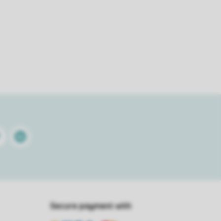
terest
Linkedin
Secure payment with