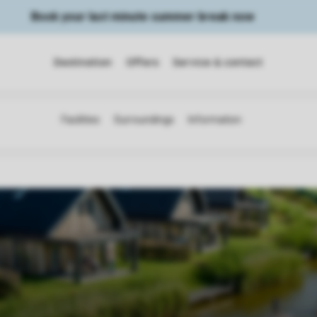
Book your last minute summer break now
Destination
Offers
Service & contact