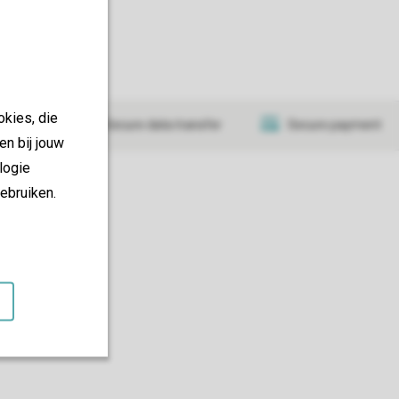
okies, die
tificate
Secure data transfer
Secure payment
en bij jouw
logie
ebruiken.