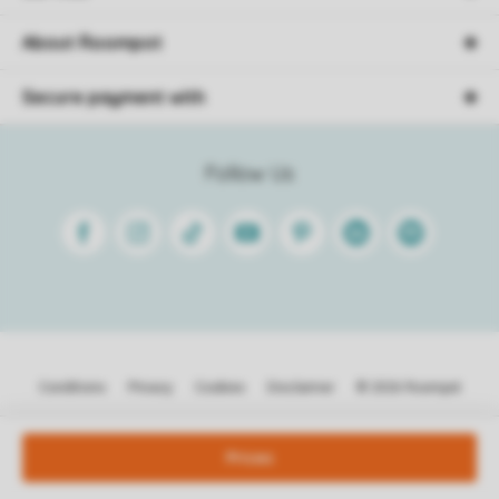
About Roompot
Secure payment with
Follow Us
Facebook
Instagram
Tiktok
Youtube
Pinterest
Linkedin
Spotify
Conditions
Privacy
Cookies
Disclaimer
© 2026 Roompot
Prices