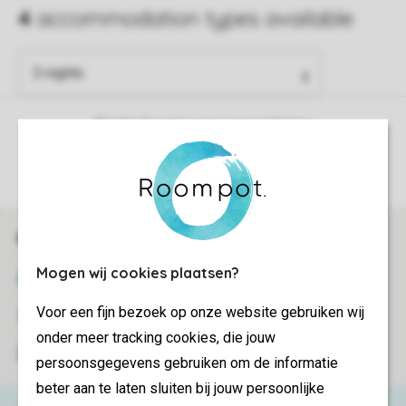
Control over your own privacy
More info and preferences
Book online securely and quickly
Mogen wij cookies plaatsen?
SSL certificate
Voor een fijn bezoek op onze website gebruiken wij
Secure data transfer
onder meer tracking cookies, die jouw
Secure payment
persoonsgegevens gebruiken om de informatie
beter aan te laten sluiten bij jouw persoonlijke