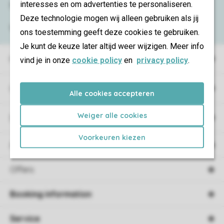
interesses en om advertenties te personaliseren.
Need help?
Deze technologie mogen wij alleen gebruiken als jij
View the
FAQ
or contact the
Contact Center
.
ons toestemming geeft deze cookies te gebruiken.
Je kunt de keuze later altijd weer wijzigen. Meer info
Holiday parks
vind je in onze
cookie policy
en
privacy policy
.
Campings
Alle cookies accepteren
Weiger alle cookies
Special accommodations
Voorkeuren kiezen
Accommodations
Offers
Booking information
Service