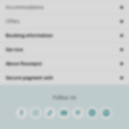
Accommodations
Offers
Booking information
Service
About Roompot
Secure payment with
Follow Us
Facebook
Instagram
Tiktok
Youtube
Pinterest
Linkedin
Spotify