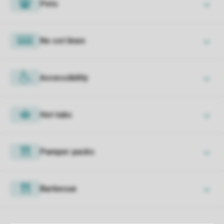
Pets
No cot linen
Accessibility
Hot tubs
Pamper packs
Barbecue