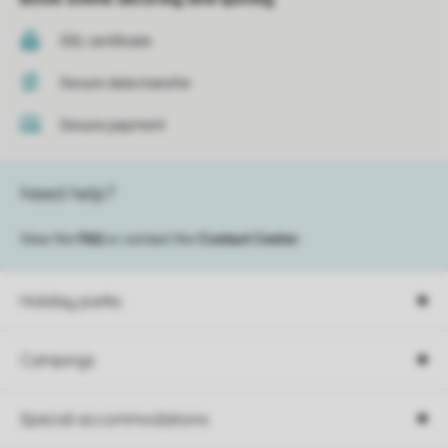
SSL certificate
Secure data transfer
Secure payment
Need help?
View the
FAQ
or contact the
Contact Center
.
Holiday parks
Campings
Special accommodations