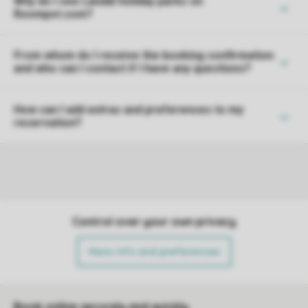
Why do I see Landal holiday parks on
Roompot.com?
From whom do I receive the booking confirmation
and who can I contact if I have any questions?
How can I add extras and preferences to my
reservation?
Control over your own privacy
More info and preferences
Book online securely and quickly