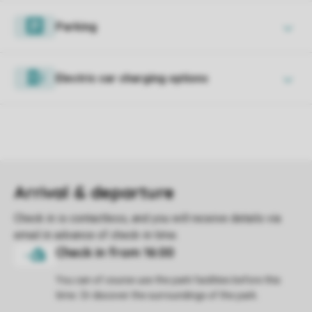
Parking
Electric car charging options
You can of course use the park facilities before this
time. Or discover the surroundings of the park.