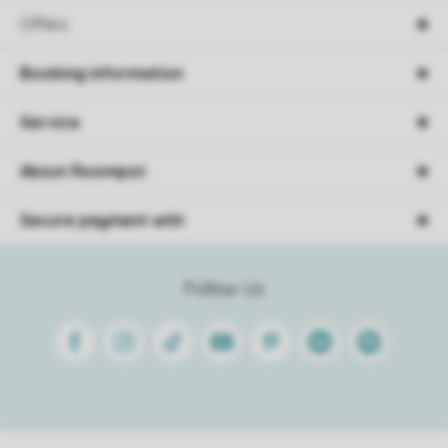
Offers
Booking information
Service
About Roompot
Secure payment with
Follow Us
Facebook
Instagram
Tiktok
Youtube
Pinterest
Linkedin
Spotify