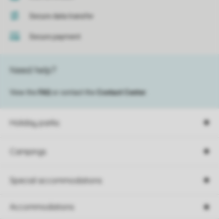
Secure data transfer
Secure payment
Need help?
View the
FAQ
or contact the
Contact Center
.
Holiday parks
Campings
Special accommodations
Accommodations