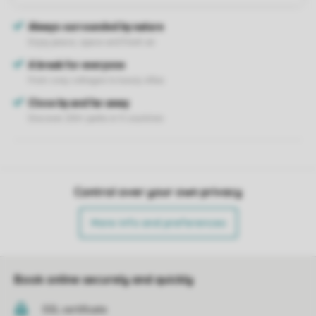
Control over your own privacy
More info and preferences
Book online securely and quickly
SSL certificate