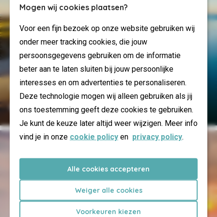
Mogen wij cookies plaatsen?
Voor een fijn bezoek op onze website gebruiken wij
onder meer tracking cookies, die jouw
persoonsgegevens gebruiken om de informatie
beter aan te laten sluiten bij jouw persoonlijke
interesses en om advertenties te personaliseren.
25 km from the park
Deze technologie mogen wij alleen gebruiken als jij
Ouddorp
ons toestemming geeft deze cookies te gebruiken.
Je kunt de keuze later altijd weer wijzigen. Meer info
vind je in onze
cookie policy
en
privacy policy
.
Alle cookies accepteren
Weiger alle cookies
Voorkeuren kiezen