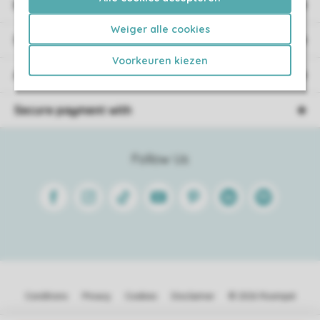
Booking information
Weiger alle cookies
Service
Voorkeuren kiezen
About Roompot
Secure payment with
Follow Us
Facebook
Instagram
Tiktok
Youtube
Pinterest
Linkedin
Spotify
Conditions
Privacy
Cookies
Disclaimer
© 2026 Roompot