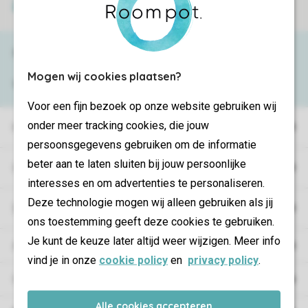
Secure payment
Need help?
Mogen wij cookies plaatsen?
View the
FAQ
or contact the
Contact Center
.
Voor een fijn bezoek op onze website gebruiken wij
onder meer tracking cookies, die jouw
Holiday parks
persoonsgegevens gebruiken om de informatie
beter aan te laten sluiten bij jouw persoonlijke
Campings
interesses en om advertenties te personaliseren.
Deze technologie mogen wij alleen gebruiken als jij
Special accommodations
ons toestemming geeft deze cookies te gebruiken.
Je kunt de keuze later altijd weer wijzigen. Meer info
Accommodations
vind je in onze
cookie policy
en
privacy policy
.
Offers
Alle cookies accepteren