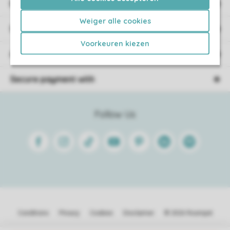
Booking information
Weiger alle cookies
Service
Voorkeuren kiezen
About Roompot
Secure payment with
Follow Us
Facebook
Instagram
Tiktok
Youtube
Pinterest
Linkedin
Spotify
Conditions
Privacy
Cookies
Disclaimer
© 2026 Roompot