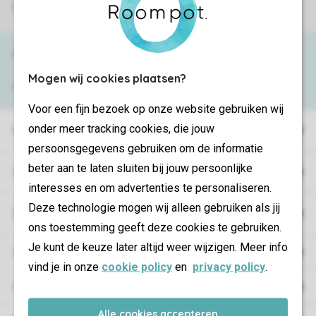
Secure payment
Need help?
Mogen wij cookies plaatsen?
View the
FAQ
or contact the
Contact Center
.
Voor een fijn bezoek op onze website gebruiken wij
onder meer tracking cookies, die jouw
Holiday parks
persoonsgegevens gebruiken om de informatie
beter aan te laten sluiten bij jouw persoonlijke
Campings
interesses en om advertenties te personaliseren.
Deze technologie mogen wij alleen gebruiken als jij
Special accommodations
ons toestemming geeft deze cookies te gebruiken.
Je kunt de keuze later altijd weer wijzigen. Meer info
Accommodations
vind je in onze
cookie policy
en
privacy policy
.
Offers
Alle cookies accepteren