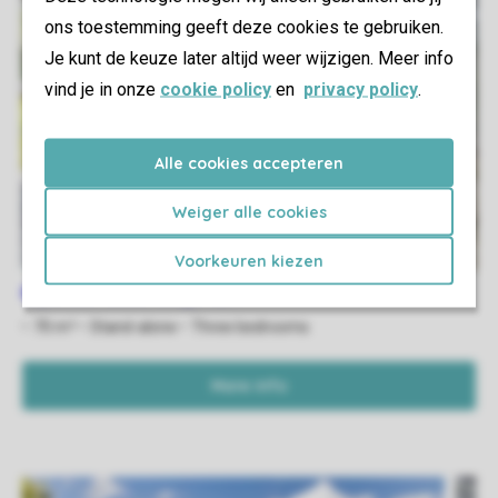
ons toestemming geeft deze cookies te gebruiken.
Je kunt de keuze later altijd weer wijzigen. Meer info
vind je in onze
cookie policy
en
privacy policy
.
Alle cookies accepteren
Weiger alle cookies
Voorkeuren kiezen
6-person water lodge 6B1
70 m²
Stand-alone
Three bedrooms
More info