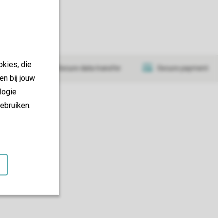
okies, die
tificate
Secure data transfer
Secure payment
en bij jouw
logie
ebruiken.