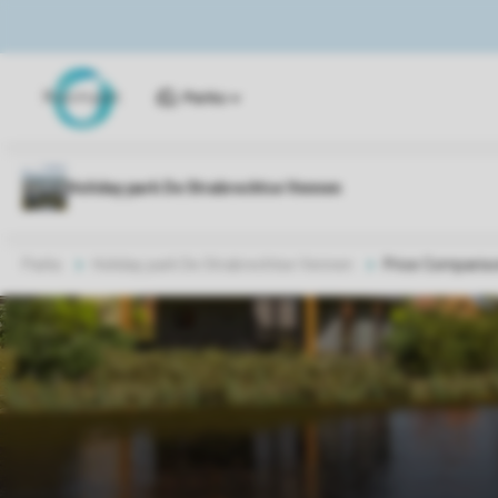
Parks
Parks
Holiday park De Strabrechtse Vennen
Price Comparis