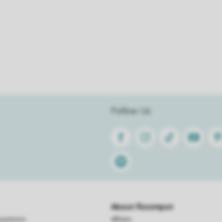
Follow Us
Facebook
Instagram
Tiktok
Youtube
Pin
Spotify
About Roompot
questions
Affiliate