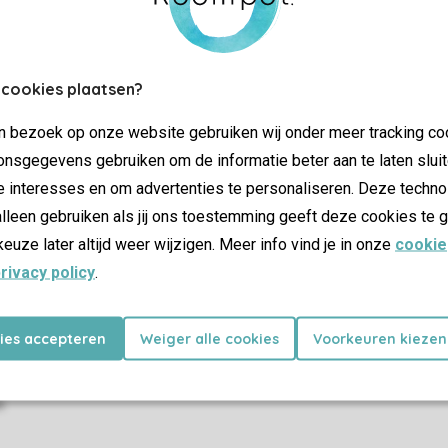
More info and preferences
 cookies plaatsen?
jn bezoek op onze website gebruiken wij onder meer tracking co
SSL cer
nsgegevens gebruiken om de informatie beter aan te laten sluit
e interesses en om advertenties te personaliseren. Deze techno
lleen gebruiken als jij ons toestemming geeft deze cookies te g
keuze later altijd weer wijzigen. Meer info vind je in onze
cookie
rivacy policy
.
dations
Offers
ay parks
Last minutes
holiday parks
kies accepteren
Weiger alle cookies
Voorkeuren kiezen
s