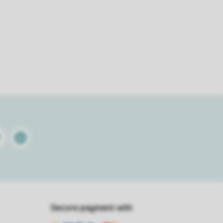
terest
Linkedin
Secure payment with