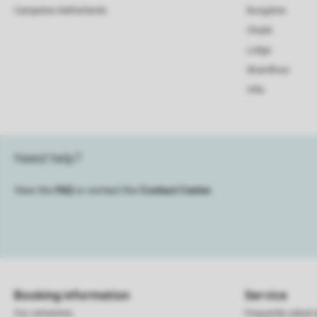
Campsites Netherlands
Bungalow
Chalet
Lodge
Strandhuis
Villa
Need help?
View the
FAQ
or contact the
Contact Center
.
Booking information
Service
Our certainties
Frequently asked 