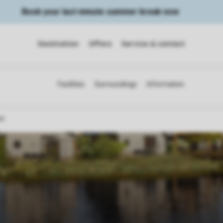
Book your last minute summer break now
Destination
Offers
Service & contact
on