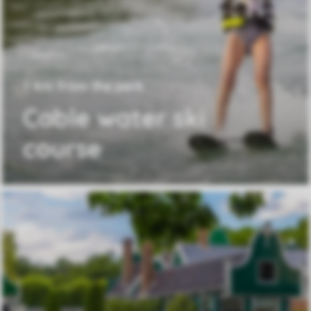
1 km from the park
Cable water ski
course