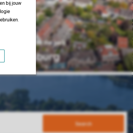
en bij jouw
logie
ebruiken.
13 km from the park
Doesburg
Search