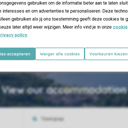
nsgegevens gebruiken om de informatie beter aan te laten sluit
e interesses en om advertenties te personaliseren. Deze techno
lleen gebruiken als jij ons toestemming geeft deze cookies te g
keuze later altijd weer wijzigen. Meer info vind je in onze
cookie
30 km from the park
rivacy policy
.
Veluwezoom National
Park
kies accepteren
Weiger alle cookies
Voorkeuren kiezen
View our accommodation