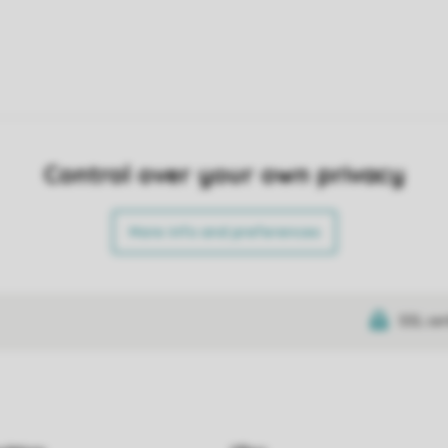
Control over your own privacy
More info and preferences
SSL cer