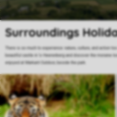
Surroundings Holid
There is so much to experience: nature, culture, and action too
beautiful castle in 's-Heerenberg and discover the moraine l
enjoyed at Markant Outdoor, beside the park.