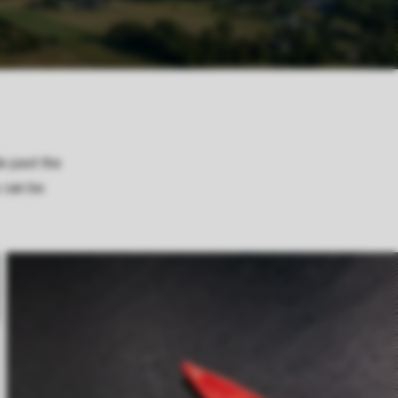
de past the
y can be