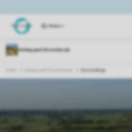
Parks
Parks
Holiday park Stroombroek
Surroundings