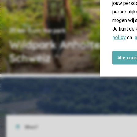
jouw persoo
persoonlijk
mogen wij a
Je kunt de 
25 km from the park
policy
en
p
Wildpark Anholter
Schweiz
Alle coo