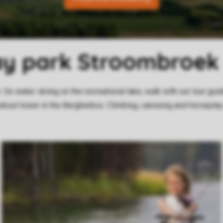
ay park Stroombroek
. Go water-skiing on the recreational lake, walk with our tour gui
ookout tower in the Bergherbos. Climbing, canoeing and horsepla