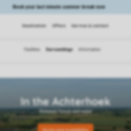
Book your last minute summer break now
Destination
Offers
Service & contact
Prices and availability