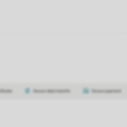
tificate
Secure data transfer
Secure payment