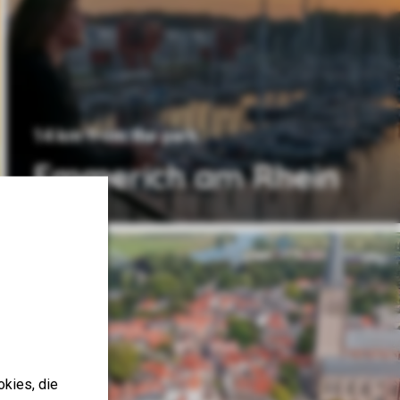
14 km from the park
Emmerich am Rhein
okies, die