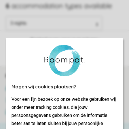
Control over your own privacy
More info and preferences
Book online securely and quickly
Mogen wij cookies plaatsen?
SSL certificate
Voor een fijn bezoek op onze website gebruiken wij
Secure data transfer
onder meer tracking cookies, die jouw
Secure payment
persoonsgegevens gebruiken om de informatie
beter aan te laten sluiten bij jouw persoonlijke