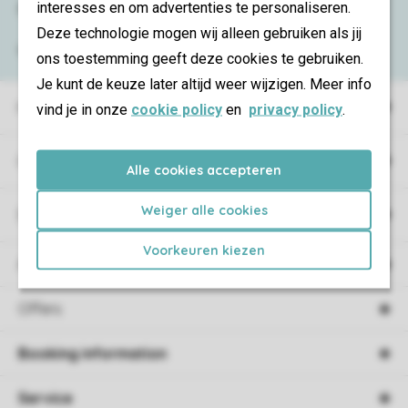
interesses en om advertenties te personaliseren.
Need help?
Deze technologie mogen wij alleen gebruiken als jij
View the
FAQ
or contact the
Contact Center
.
ons toestemming geeft deze cookies te gebruiken.
Je kunt de keuze later altijd weer wijzigen. Meer info
Holiday parks
vind je in onze
cookie policy
en
privacy policy
.
Campings
Alle cookies accepteren
Weiger alle cookies
Special accommodations
Voorkeuren kiezen
Accommodations
Offers
Booking information
Service