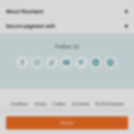
About Roompot
Secure payment with
Follow Us
Facebook
Instagram
Tiktok
Youtube
Pinterest
Linkedin
Spotify
Conditions
Privacy
Cookies
Disclaimer
© 2026 Roompot
Prices