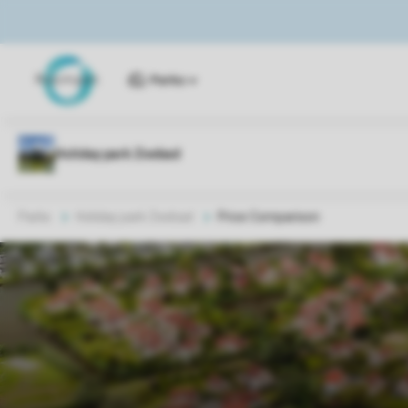
Parks
Parks
Holiday park Zeebad
Price Comparison