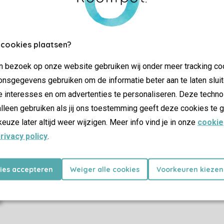
More info and preferences
 cookies plaatsen?
jn bezoek op onze website gebruiken wij onder meer tracking co
SSL cer
nsgegevens gebruiken om de informatie beter aan te laten sluit
e interesses en om advertenties te personaliseren. Deze techno
lleen gebruiken als jij ons toestemming geeft deze cookies te g
keuze later altijd weer wijzigen. Meer info vind je in onze
cookie
rivacy policy
.
dations
Offers
ay parks
Last minutes
holiday parks
kies accepteren
Weiger alle cookies
Voorkeuren kiezen
s