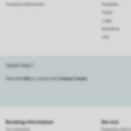
Campsites Netherlands
Bungalow
Chalet
Lodge
Strandhuis
Villa
Need help?
View the
FAQ
or contact the
Contact Center
.
Booking information
Service
Our certainties
Frequently asked 