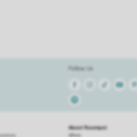
Follow Us
Facebook
Instagram
Tiktok
Youtube
Pin
Spotify
About Roompot
questions
Affiliate