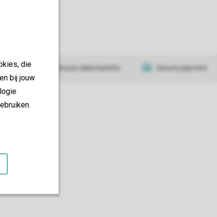
okies, die
tificate
Secure data transfer
Secure payment
en bij jouw
logie
ebruiken.