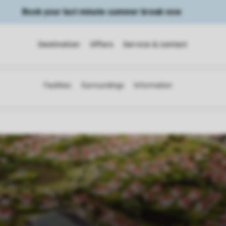
Book your last minute summer break now
Destination
Offers
Service & contact