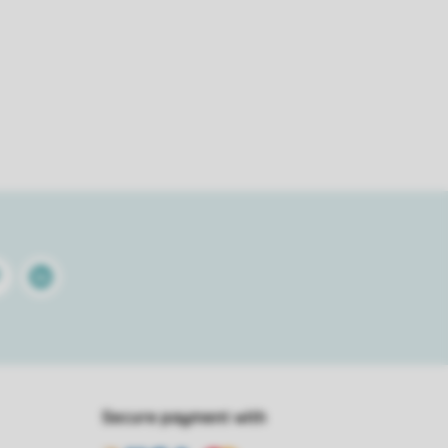
terest
Linkedin
Secure payment with